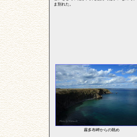
ま別れた。
霧多布岬からの眺め