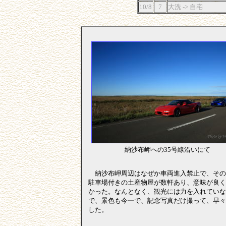
10/8
7
大洗 -> 自宅
納沙布岬への35号線沿いにて
納沙布岬周辺はなぜか車両進入禁止で、その
駐車場付きの土産物屋が数軒あり、意味が良く
かった。なんとなく、観光には力を入れていな
で、景色も今一で、記念写真だけ撮って、早々
した。