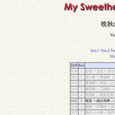
晩秋
Vo
Part 1
/
Part 2
/
Par
Ma
日付
Part
9/30
1
自宅 -> 大洗 -> 
10/1
1
苫小牧 -> 襟裳岬 
10/2
2
襟裳岬 -> 帯広 -> 
10/3
3
層雲峡 -> 三国峠 ->
10/4
4
斜里町 -> 知床五湖 -
10/5
5
根室 -> 納沙布岬 ->
10/6
6
釧路 -> 狩勝峠 -> 富
10/7
7
旭川 -> 小樽 -> 積