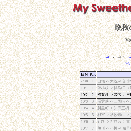
晩秋
Vo
Part 1
/
Part 2
/
Par
Ma
日付
Part
9/30
1
自宅 -> 大洗 -> 
10/1
1
苫小牧 -> 襟裳岬 
10/2
2
襟裳岬 -> 帯広 -> 
10/3
3
層雲峡 -> 三国峠 ->
10/4
4
斜里町 -> 知床五胡 -
10/5
5
根室 -> 納沙布岬 ->
10/6
6
釧路 -> 狩勝峠 -> 富
10/7
7
旭川 -> 小樽 -> 積