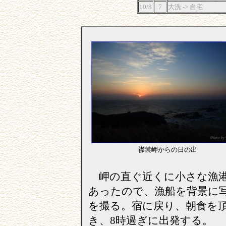
10/8
7
大洗 -> 自宅
襟裳岬からの日の出
岬の直ぐ近くに小さな漁
あったので、漁船を背景に
を撮る。宿に戻り、朝食を
き、8時過ぎに出発する。