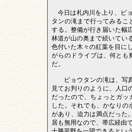
今日は札内川を上り、ピ
タンの滝まで行ってみるこ
する。整備が行き届いた幅
林道が山の奥まで続いてい
色付いた木々の紅葉を目に
がらのドライブは、何とも
だ。
ピョウタンの滝は、写
見てお判りのように、人口
だったので、ちょっとガッ
した。それでも、かなりの
があり、迫力は満点だった
居も無用なので、帯広経由
十勝平野を一望できるとい